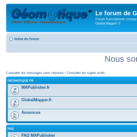
Le forum de G
Forum francophone consacr
Global Mapper ©
Index du forum
Nous som
Consulter les messages sans réponse
•
Consulter les sujets actifs
GEOMATIQUE.FR
MAPublisher.fr
GlobalMapper.fr
Annonces
FAQ
FAQ MAPublisher