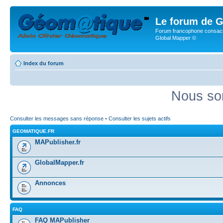
Le forum de G
Forum francophone consacr
Global Mapper ©
Index du forum
Nous so
Consulter les messages sans réponse
•
Consulter les sujets actifs
GEOMATIQUE.FR
MAPublisher.fr
GlobalMapper.fr
Annonces
FAQ
FAQ MAPublisher