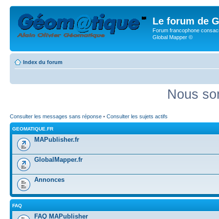
Le forum de G
Forum francophone consacr
Global Mapper ©
Index du forum
Nous som
Consulter les messages sans réponse
•
Consulter les sujets actifs
GEOMATIQUE.FR
MAPublisher.fr
GlobalMapper.fr
Annonces
FAQ
FAQ MAPublisher