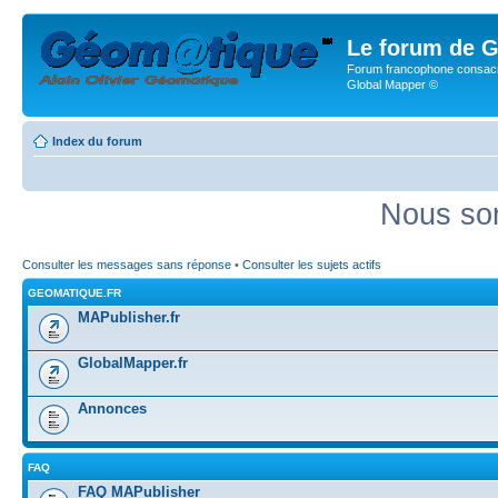
Le forum de G
Forum francophone consacr
Global Mapper ©
Index du forum
Nous som
Consulter les messages sans réponse
•
Consulter les sujets actifs
GEOMATIQUE.FR
MAPublisher.fr
GlobalMapper.fr
Annonces
FAQ
FAQ MAPublisher