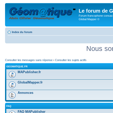
Le forum de G
Forum francophone consacr
Global Mapper ©
Index du forum
Nous som
Consulter les messages sans réponse
•
Consulter les sujets actifs
GEOMATIQUE.FR
MAPublisher.fr
GlobalMapper.fr
Annonces
FAQ
FAQ MAPublisher