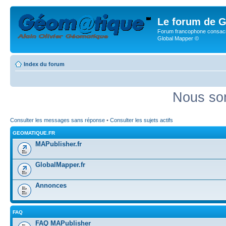
Le forum de G
Forum francophone consacr
Global Mapper ©
Index du forum
Nous som
Consulter les messages sans réponse
•
Consulter les sujets actifs
GEOMATIQUE.FR
MAPublisher.fr
GlobalMapper.fr
Annonces
FAQ
FAQ MAPublisher