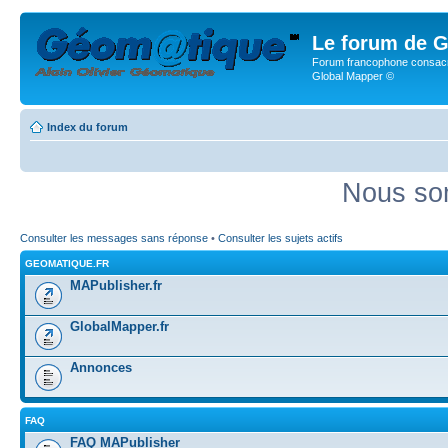
Le forum de G
Forum francophone consacr
Global Mapper ©
Index du forum
Nous som
Consulter les messages sans réponse
•
Consulter les sujets actifs
GEOMATIQUE.FR
MAPublisher.fr
GlobalMapper.fr
Annonces
FAQ
FAQ MAPublisher