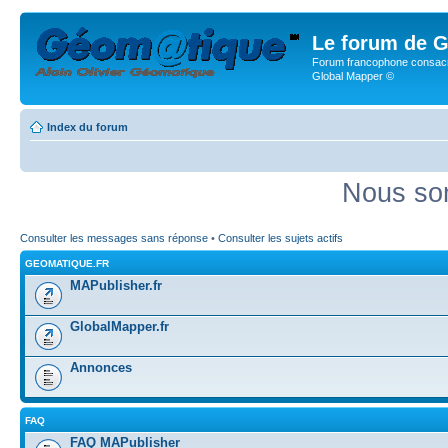
Le forum de G
Forum francophone consacr
Global Mapper ©
Index du forum
Nous som
Consulter les messages sans réponse
•
Consulter les sujets actifs
GEOMATIQUE.FR
MAPublisher.fr
GlobalMapper.fr
Annonces
FAQ
FAQ MAPublisher