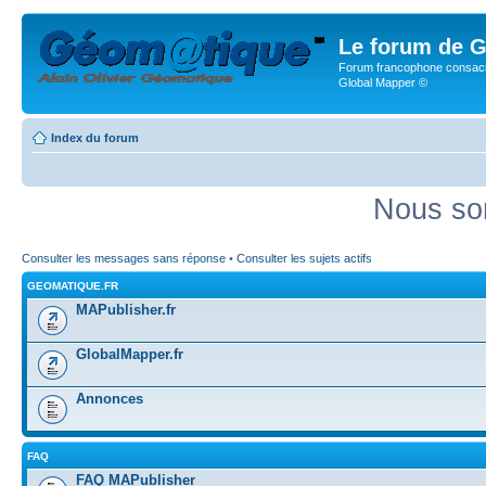
Le forum de G
Forum francophone consacr
Global Mapper ©
Index du forum
Nous so
Consulter les messages sans réponse
•
Consulter les sujets actifs
GEOMATIQUE.FR
MAPublisher.fr
GlobalMapper.fr
Annonces
FAQ
FAQ MAPublisher