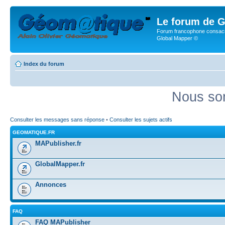
Le forum de G
Forum francophone consacr
Global Mapper ©
Index du forum
Nous som
Consulter les messages sans réponse
•
Consulter les sujets actifs
GEOMATIQUE.FR
MAPublisher.fr
GlobalMapper.fr
Annonces
FAQ
FAQ MAPublisher