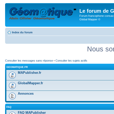
Le forum de G
Forum francophone consacr
Global Mapper ©
Index du forum
Nous som
Consulter les messages sans réponse
•
Consulter les sujets actifs
GEOMATIQUE.FR
MAPublisher.fr
GlobalMapper.fr
Annonces
FAQ
FAQ MAPublisher