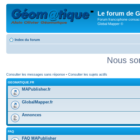
Le forum de G
Forum francophone consacr
Global Mapper ©
Index du forum
Nous som
Consulter les messages sans réponse
•
Consulter les sujets actifs
GEOMATIQUE.FR
MAPublisher.fr
GlobalMapper.fr
Annonces
FAQ
FAQ MAPublisher