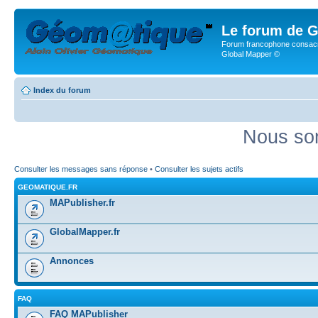
Le forum de G
Forum francophone consacr
Global Mapper ©
Index du forum
Nous som
Consulter les messages sans réponse
•
Consulter les sujets actifs
GEOMATIQUE.FR
MAPublisher.fr
GlobalMapper.fr
Annonces
FAQ
FAQ MAPublisher