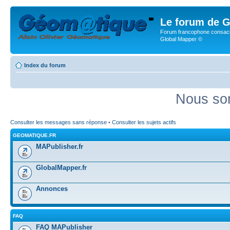
Le forum de G
Forum francophone consacr
Global Mapper ©
Index du forum
Nous som
Consulter les messages sans réponse
•
Consulter les sujets actifs
GEOMATIQUE.FR
MAPublisher.fr
GlobalMapper.fr
Annonces
FAQ
FAQ MAPublisher