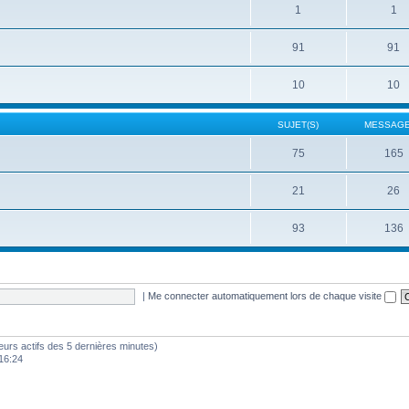
1
1
91
91
10
10
SUJET(S)
MESSAGE
75
165
21
26
93
136
|
Me connecter automatiquement lors de chaque visite
sateurs actifs des 5 dernières minutes)
16:24