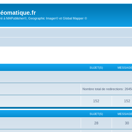
éomatique.fr
é à MAPublisher©, Geographic Imager© et Global Mapper ©
SUJET(S)
MESSAGE
Nombre total de redirections: 264
152
152
SUJET(S)
MESSAGE
28
30