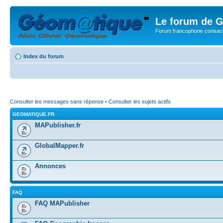
Le forum de G
Forum francophone consacr
Index du forum
Consulter les messages sans réponse
•
Consulter les sujets actifs
GEOMATIQUE.FR
MAPublisher.fr
GlobalMapper.fr
Annonces
FAQ
FAQ MAPublisher