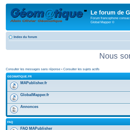
Le forum de G
Forum francophone consacr
Global Mapper ©
Index du forum
Nous som
Consulter les messages sans réponse
•
Consulter les sujets actifs
GEOMATIQUE.FR
MAPublisher.fr
GlobalMapper.fr
Annonces
FAQ
FAQ MAPublisher