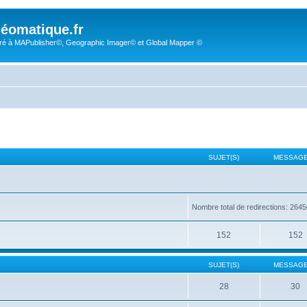
éomatique.fr
é à MAPublisher©, Geographic Imager© et Global Mapper ©
SUJET(S)
MESSAGE
Nombre total de redirections: 264
152
152
SUJET(S)
MESSAGE
28
30