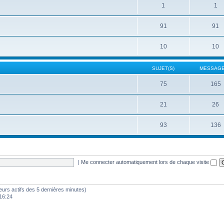
1
1
91
91
10
10
SUJET(S)
MESSAGE
75
165
21
26
93
136
|
Me connecter automatiquement lors de chaque visite
sateurs actifs des 5 dernières minutes)
16:24