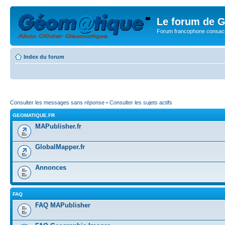
Le forum de G
Forum francophone consacr
Index du forum
Consulter les messages sans réponse
•
Consulter les sujets actifs
GEOMATIQUE.FR
MAPublisher.fr
GlobalMapper.fr
Annonces
FAQ
FAQ MAPublisher