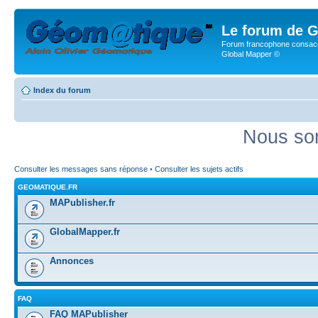
Le forum de G
Forum francophone consacr
Global Mapper ©
Index du forum
Nous som
Consulter les messages sans réponse
•
Consulter les sujets actifs
GEOMATIQUE.FR
MAPublisher.fr
GlobalMapper.fr
Annonces
FAQ
FAQ MAPublisher