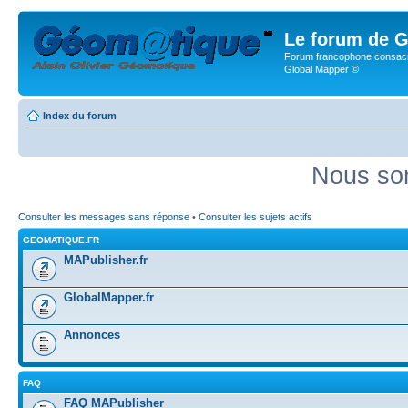
Le forum de G
Forum francophone consacr
Global Mapper ©
Index du forum
Nous som
Consulter les messages sans réponse
•
Consulter les sujets actifs
GEOMATIQUE.FR
MAPublisher.fr
GlobalMapper.fr
Annonces
FAQ
FAQ MAPublisher