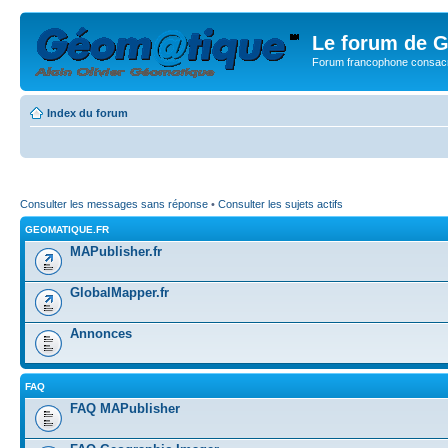
Le forum de G
Forum francophone consacr
Index du forum
Consulter les messages sans réponse
•
Consulter les sujets actifs
GEOMATIQUE.FR
MAPublisher.fr
GlobalMapper.fr
Annonces
FAQ
FAQ MAPublisher