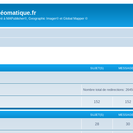
éomatique.fr
é à MAPublisher©, Geographic Imager© et Global Mapper ©
SUJET(S)
MESSAGE
Nombre total de redirections: 264
152
152
SUJET(S)
MESSAGE
28
30