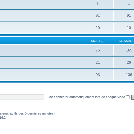
1
1
91
91
10
10
SUJET(S)
MESSAGE
75
165
21
26
93
136
|
Me connecter automatiquement lors de chaque visite
ilisateurs actifs des 5 dernières minutes)
16:24