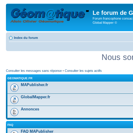
Le forum de G
Forum francophone consacr
Global Mapper ©
Index du forum
Nous som
Consulter les messages sans réponse
•
Consulter les sujets actifs
GEOMATIQUE.FR
MAPublisher.fr
GlobalMapper.fr
Annonces
FAQ
FAQ MAPublisher