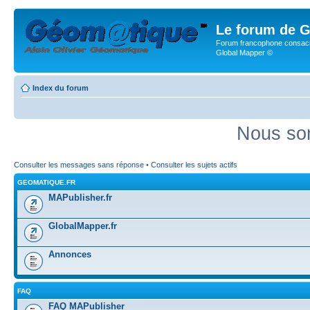
Le forum de G
Forum francophone consacr
Global Mapper ©
Index du forum
Nous som
Consulter les messages sans réponse
•
Consulter les sujets actifs
GEOMATIQUE.FR
MAPublisher.fr
GlobalMapper.fr
Annonces
FAQ
FAQ MAPublisher