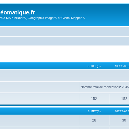
éomatique.fr
é à MAPublisher©, Geographic Imager© et Global Mapper ©
SUJET(S)
MESSAGE
Nombre total de redirections: 264
152
152
SUJET(S)
MESSAGE
28
30