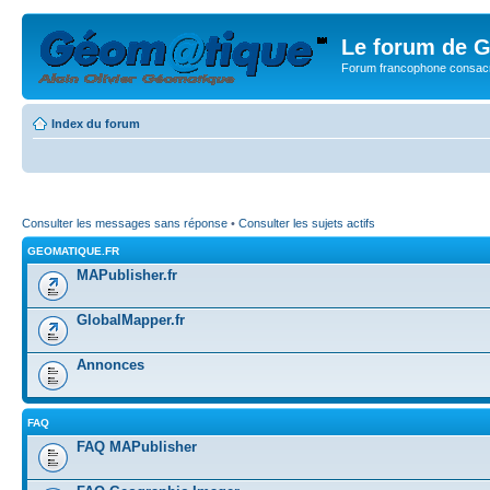
Le forum de G
Forum francophone consacr
Index du forum
Consulter les messages sans réponse
•
Consulter les sujets actifs
GEOMATIQUE.FR
MAPublisher.fr
GlobalMapper.fr
Annonces
FAQ
FAQ MAPublisher