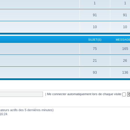
1
1
91
91
10
10
SUJET(S)
MESSAGE
75
165
21
26
93
136
|
Me connecter automatiquement lors de chaque visite
ilisateurs actifs des 5 dernières minutes)
16:24