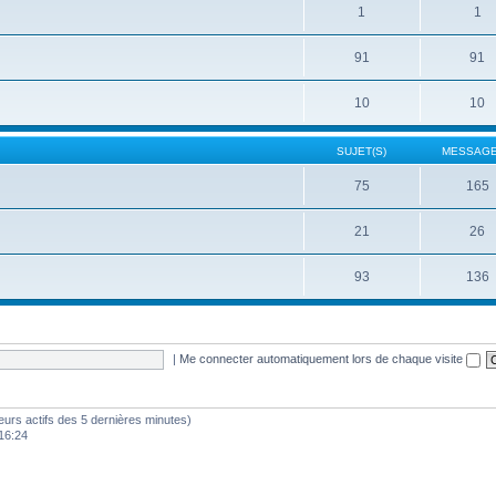
1
1
91
91
10
10
SUJET(S)
MESSAGE
75
165
21
26
93
136
|
Me connecter automatiquement lors de chaque visite
sateurs actifs des 5 dernières minutes)
16:24