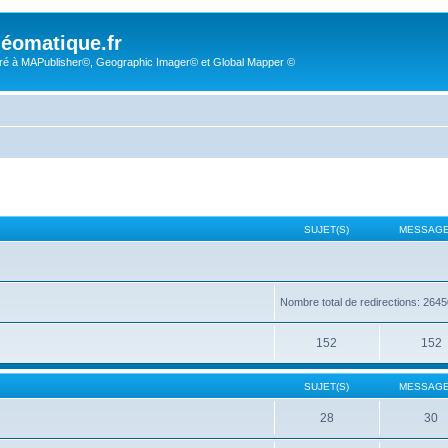
éomatique.fr
é à MAPublisher©, Geographic Imager© et Global Mapper ©
SUJET(S)
MESSAGE
Nombre total de redirections: 264
152
152
SUJET(S)
MESSAGE
28
30