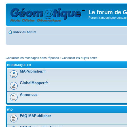
Le forum de G
Forum francophone consacr
Index du forum
Consulter les messages sans réponse
•
Consulter les sujets actifs
GEOMATIQUE.FR
MAPublisher.fr
GlobalMapper.fr
Annonces
FAQ
FAQ MAPublisher