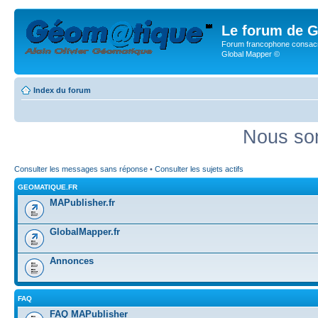
Le forum de G
Forum francophone consacr
Global Mapper ©
Index du forum
Nous som
Consulter les messages sans réponse
•
Consulter les sujets actifs
GEOMATIQUE.FR
MAPublisher.fr
GlobalMapper.fr
Annonces
FAQ
FAQ MAPublisher