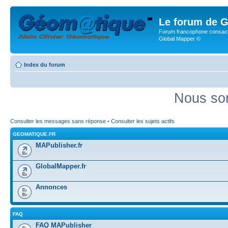
Le forum de G
Forum francophone consacr
Global Mapper ©
Index du forum
Nous som
Consulter les messages sans réponse
•
Consulter les sujets actifs
GEOMATIQUE.FR
MAPublisher.fr
GlobalMapper.fr
Annonces
FAQ
FAQ MAPublisher