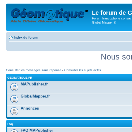
Le forum de G
Forum francophone consacr
Global Mapper ©
Index du forum
Nous som
Consulter les messages sans réponse
•
Consulter les sujets actifs
GEOMATIQUE.FR
MAPublisher.fr
GlobalMapper.fr
Annonces
FAQ
FAQ MAPublisher