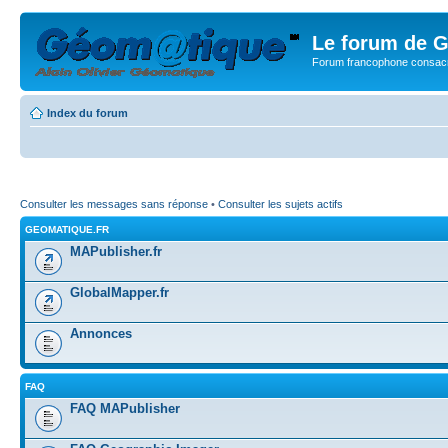
Le forum de G
Forum francophone consacr
Index du forum
Consulter les messages sans réponse
•
Consulter les sujets actifs
GEOMATIQUE.FR
MAPublisher.fr
GlobalMapper.fr
Annonces
FAQ
FAQ MAPublisher