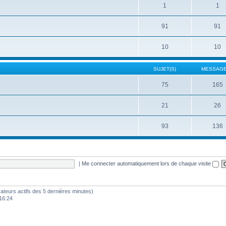
1
1
91
91
10
10
SUJET(S)
MESSAGE
75
165
21
26
93
136
|
Me connecter automatiquement lors de chaque visite
ilisateurs actifs des 5 dernières minutes)
16:24