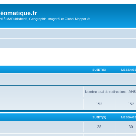
éomatique.fr
é à MAPublisher©, Geographic Imager© et Global Mapper ©
SUJET(S)
MESSAGE
Nombre total de redirections: 264
152
152
SUJET(S)
MESSAGE
28
30