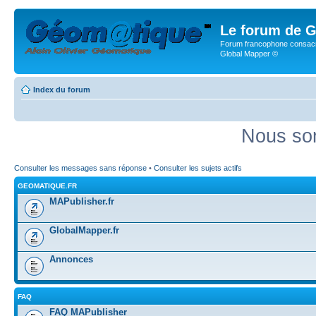
Le forum de G
Forum francophone consacr
Global Mapper ©
Index du forum
Nous som
Consulter les messages sans réponse
•
Consulter les sujets actifs
GEOMATIQUE.FR
MAPublisher.fr
GlobalMapper.fr
Annonces
FAQ
FAQ MAPublisher