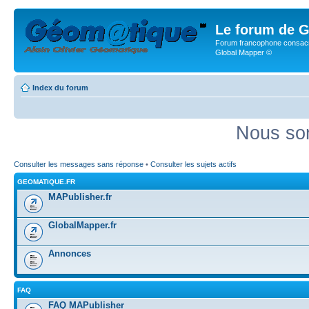
Le forum de G
Forum francophone consacr
Global Mapper ©
Index du forum
Nous som
Consulter les messages sans réponse
•
Consulter les sujets actifs
GEOMATIQUE.FR
MAPublisher.fr
GlobalMapper.fr
Annonces
FAQ
FAQ MAPublisher