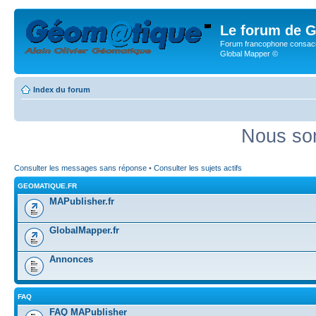
Le forum de G
Forum francophone consacr
Global Mapper ©
Index du forum
Nous som
Consulter les messages sans réponse
•
Consulter les sujets actifs
GEOMATIQUE.FR
MAPublisher.fr
GlobalMapper.fr
Annonces
FAQ
FAQ MAPublisher