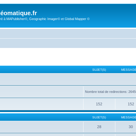
éomatique.fr
é à MAPublisher©, Geographic Imager© et Global Mapper ©
SUJET(S)
MESSAGE
Nombre total de redirections: 264
152
152
SUJET(S)
MESSAGE
28
30