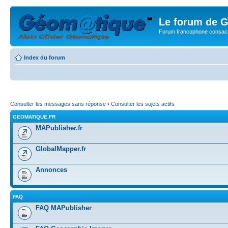
Le forum de G
Forum francophone consacr
Index du forum
Consulter les messages sans réponse
•
Consulter les sujets actifs
GEOMATIQUE.FR
MAPublisher.fr
GlobalMapper.fr
Annonces
FAQ
FAQ MAPublisher