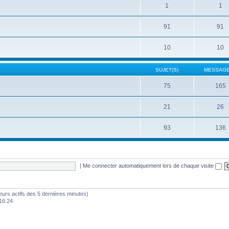
1
1
91
91
10
10
SUJET(S)
MESSAGE
75
165
21
26
93
136
|
Me connecter automatiquement lors de chaque visite
sateurs actifs des 5 dernières minutes)
16:24