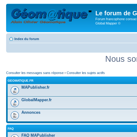
Le forum de G
Forum francophone consacr
Global Mapper ©
Index du forum
Nous so
Consulter les messages sans réponse
•
Consulter les sujets actifs
GEOMATIQUE.FR
MAPublisher.fr
GlobalMapper.fr
Annonces
FAQ
FAQ MAPublisher