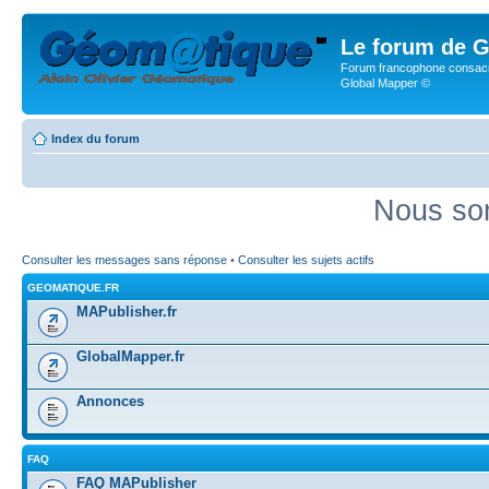
Le forum de G
Forum francophone consacr
Global Mapper ©
Index du forum
Nous som
Consulter les messages sans réponse
•
Consulter les sujets actifs
GEOMATIQUE.FR
MAPublisher.fr
GlobalMapper.fr
Annonces
FAQ
FAQ MAPublisher