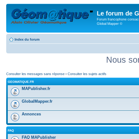
Le forum de G
Forum francophone consacr
Global Mapper ©
Index du forum
Nous som
Consulter les messages sans réponse
•
Consulter les sujets actifs
GEOMATIQUE.FR
MAPublisher.fr
GlobalMapper.fr
Annonces
FAQ
FAQ MAPublisher