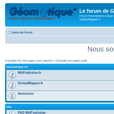
Le forum de G
Forum francophone consacr
Global Mapper ©
Index du forum
Nous so
Consulter les messages sans réponse
•
Consulter les sujets actifs
GEOMATIQUE.FR
MAPublisher.fr
GlobalMapper.fr
Annonces
FAQ
FAQ MAPublisher