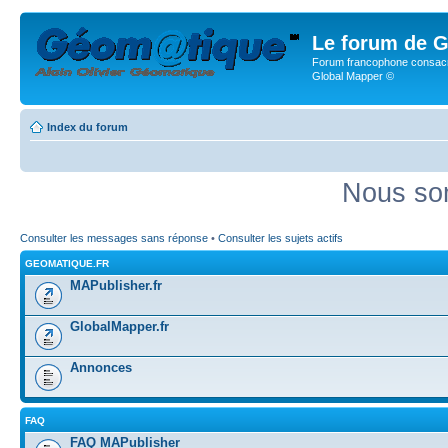
Le forum de G
Forum francophone consacr
Global Mapper ©
Index du forum
Nous som
Consulter les messages sans réponse
•
Consulter les sujets actifs
GEOMATIQUE.FR
MAPublisher.fr
GlobalMapper.fr
Annonces
FAQ
FAQ MAPublisher