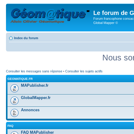
Le forum de G
Forum francophone consacr
Global Mapper ©
Index du forum
Nous som
Consulter les messages sans réponse
•
Consulter les sujets actifs
GEOMATIQUE.FR
MAPublisher.fr
GlobalMapper.fr
Annonces
FAQ
FAQ MAPublisher