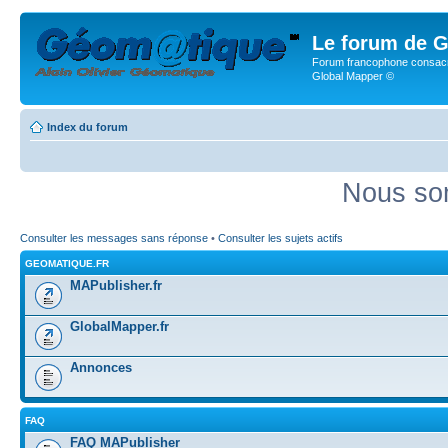
Le forum de G
Forum francophone consacr
Global Mapper ©
Index du forum
Nous som
Consulter les messages sans réponse
•
Consulter les sujets actifs
GEOMATIQUE.FR
MAPublisher.fr
GlobalMapper.fr
Annonces
FAQ
FAQ MAPublisher