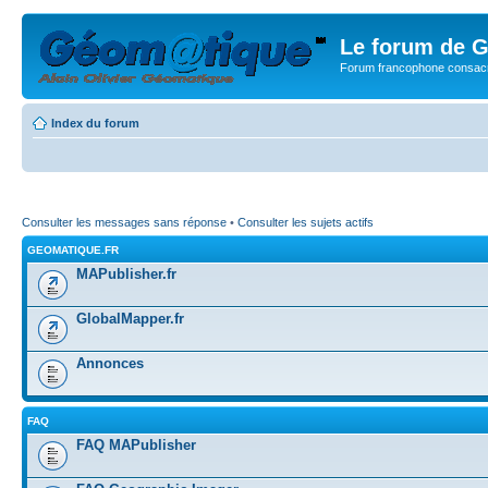
Le forum de G
Forum francophone consacr
Index du forum
Consulter les messages sans réponse
•
Consulter les sujets actifs
GEOMATIQUE.FR
MAPublisher.fr
GlobalMapper.fr
Annonces
FAQ
FAQ MAPublisher