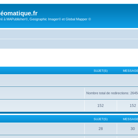
éomatique.fr
é à MAPublisher©, Geographic Imager© et Global Mapper ©
SUJET(S)
MESSAGE
Nombre total de redirections: 264
152
152
SUJET(S)
MESSAGE
28
30