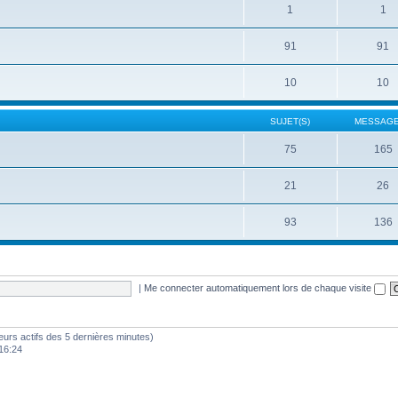
1
1
91
91
10
10
SUJET(S)
MESSAGE
75
165
21
26
93
136
|
Me connecter automatiquement lors de chaque visite
sateurs actifs des 5 dernières minutes)
16:24