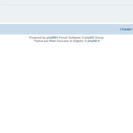
L’équipe
Powered by
phpBB
® Forum Software © phpBB Group
Traduit par Maël Soucaze et Elglobo ©
phpBB.fr