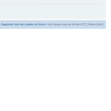
•
Supprimer tous les cookies du forum
• Les heures sont au format UTC [ Heure d’été ]