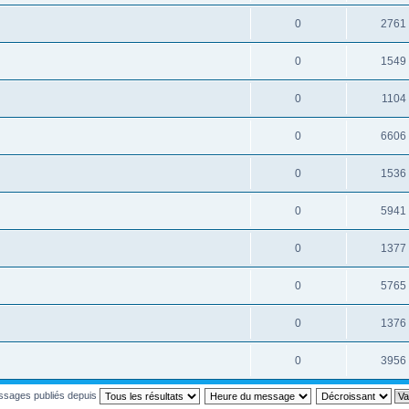
0
2761
0
1549
0
1104
0
6606
0
1536
0
5941
0
1377
0
5765
0
1376
0
3956
essages publiés depuis