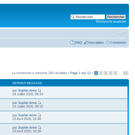
Recherche avancée
FAQ
Inscription
Connexion
La recherche a retourné 293 résultats •
Page
1
sur
12
•
...
1
2
3
4
5
12
DERNIER MESSAGE
par
Sophie-Anne
24 Juillet 2026, 08:33
par
Sophie-Anne
24 Juillet 2026, 08:15
par
Sophie-Anne
23 Avril 2026, 16:38
par
Sophie-Anne
23 Avril 2026, 16:38