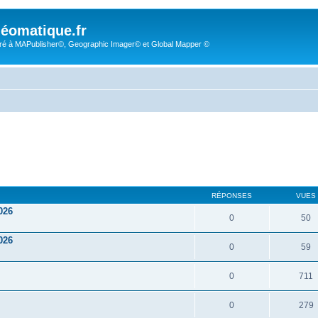
éomatique.fr
é à MAPublisher©, Geographic Imager© et Global Mapper ©
RÉPONSES
VUES
026
0
50
026
0
59
0
711
0
279