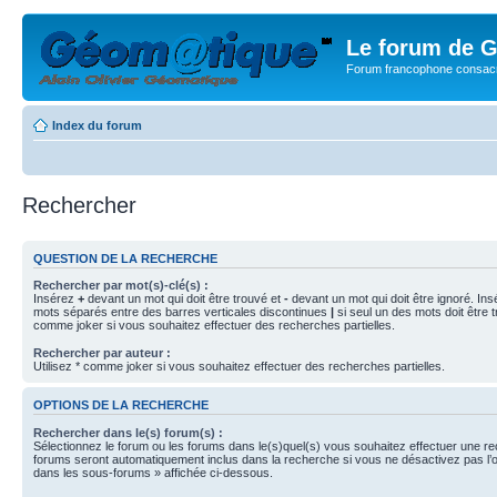
Le forum de G
Forum francophone consacr
Index du forum
Rechercher
QUESTION DE LA RECHERCHE
Rechercher par mot(s)-clé(s) :
Insérez
+
devant un mot qui doit être trouvé et
-
devant un mot qui doit être ignoré. Ins
mots séparés entre des barres verticales discontinues
|
si seul un des mots doit être t
comme joker si vous souhaitez effectuer des recherches partielles.
Rechercher par auteur :
Utilisez * comme joker si vous souhaitez effectuer des recherches partielles.
OPTIONS DE LA RECHERCHE
Rechercher dans le(s) forum(s) :
Sélectionnez le forum ou les forums dans le(s)quel(s) vous souhaitez effectuer une r
forums seront automatiquement inclus dans la recherche si vous ne désactivez pas l’
dans les sous-forums » affichée ci-dessous.