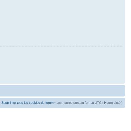
•
Supprimer tous les cookies du forum
• Les heures sont au format UTC [ Heure d’été ]