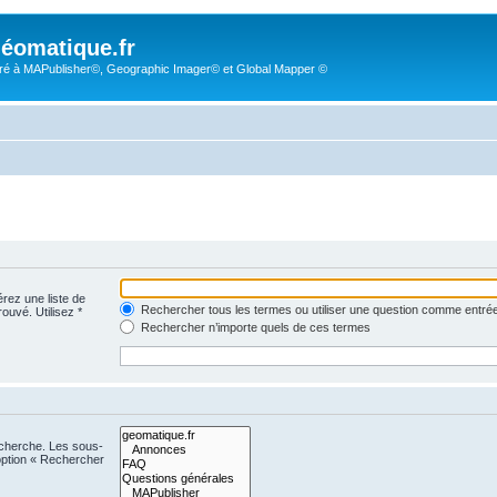
éomatique.fr
é à MAPublisher©, Geographic Imager© et Global Mapper ©
érez une liste de
Rechercher tous les termes ou utiliser une question comme entré
rouvé. Utilisez *
Rechercher n’importe quels de ces termes
echerche. Les sous-
option « Rechercher