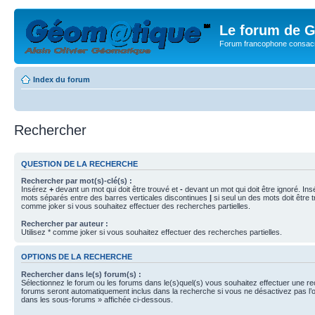
Le forum de G
Forum francophone consacr
Index du forum
Rechercher
QUESTION DE LA RECHERCHE
Rechercher par mot(s)-clé(s) :
Insérez
+
devant un mot qui doit être trouvé et
-
devant un mot qui doit être ignoré. Ins
mots séparés entre des barres verticales discontinues
|
si seul un des mots doit être t
comme joker si vous souhaitez effectuer des recherches partielles.
Rechercher par auteur :
Utilisez * comme joker si vous souhaitez effectuer des recherches partielles.
OPTIONS DE LA RECHERCHE
Rechercher dans le(s) forum(s) :
Sélectionnez le forum ou les forums dans le(s)quel(s) vous souhaitez effectuer une r
forums seront automatiquement inclus dans la recherche si vous ne désactivez pas l’
dans les sous-forums » affichée ci-dessous.