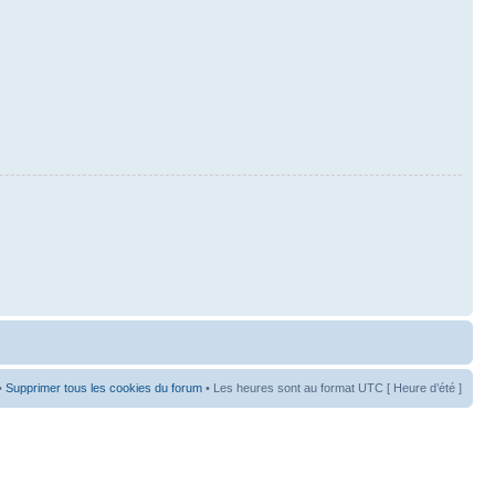
•
Supprimer tous les cookies du forum
• Les heures sont au format UTC [ Heure d’été ]