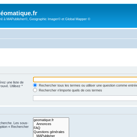
éomatique.fr
é à MAPublisher©, Geographic Imager© et Global Mapper ©
érez une liste de
Rechercher tous les termes ou utiliser une question comme entré
rouvé. Utilisez *
Rechercher n’importe quels de ces termes
echerche. Les sous-
option « Rechercher