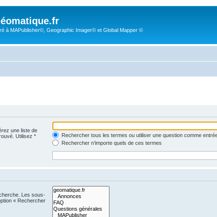
éomatique.fr
é à MAPublisher©, Geographic Imager© et Global Mapper ©
érez une liste de
Rechercher tous les termes ou utiliser une question comme entré
rouvé. Utilisez *
Rechercher n’importe quels de ces termes
echerche. Les sous-
option « Rechercher