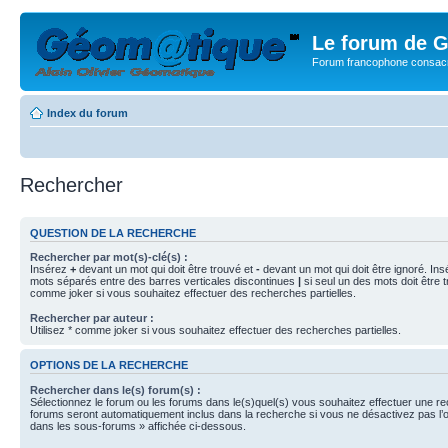
Le forum de G
Forum francophone consacr
Index du forum
Rechercher
QUESTION DE LA RECHERCHE
Rechercher par mot(s)-clé(s) :
Insérez
+
devant un mot qui doit être trouvé et
-
devant un mot qui doit être ignoré. Ins
mots séparés entre des barres verticales discontinues
|
si seul un des mots doit être t
comme joker si vous souhaitez effectuer des recherches partielles.
Rechercher par auteur :
Utilisez * comme joker si vous souhaitez effectuer des recherches partielles.
OPTIONS DE LA RECHERCHE
Rechercher dans le(s) forum(s) :
Sélectionnez le forum ou les forums dans le(s)quel(s) vous souhaitez effectuer une r
forums seront automatiquement inclus dans la recherche si vous ne désactivez pas l’
dans les sous-forums » affichée ci-dessous.