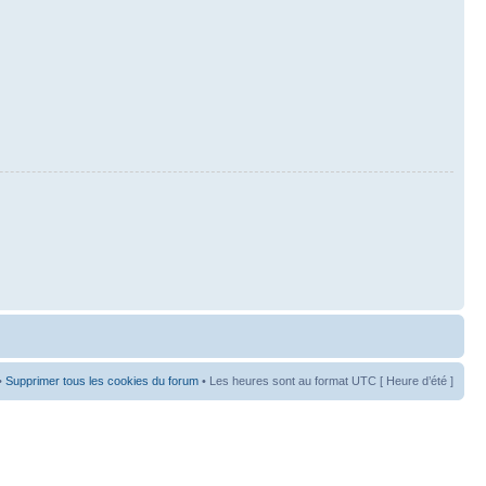
•
Supprimer tous les cookies du forum
• Les heures sont au format UTC [ Heure d’été ]