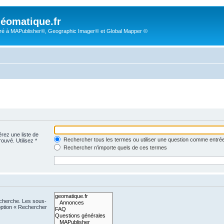
éomatique.fr
é à MAPublisher©, Geographic Imager© et Global Mapper ©
érez une liste de
Rechercher tous les termes ou utiliser une question comme entré
rouvé. Utilisez *
Rechercher n’importe quels de ces termes
echerche. Les sous-
option « Rechercher