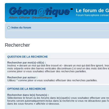
Le forum de G
Forum francophone consacr
Index du forum
Rechercher
QUESTION DE LA RECHERCHE
Rechercher par mot(s)-clé(s) :
Insérez
+
devant un mot qui doit être trouvé et
-
devant un mot qui doit être ignoré. Ins
mots séparés entre des barres verticales discontinues
|
si seul un des mots doit être t
comme joker si vous souhaitez effectuer des recherches partielles.
Rechercher par auteur :
Utilisez * comme joker si vous souhaitez effectuer des recherches partielles.
OPTIONS DE LA RECHERCHE
Rechercher dans le(s) forum(s) :
Sélectionnez le forum ou les forums dans le(s)quel(s) vous souhaitez effectuer une r
forums seront automatiquement inclus dans la recherche si vous ne désactivez pas l’
dans les sous-forums » affichée ci-dessous.