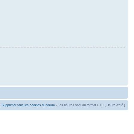
•
Supprimer tous les cookies du forum
• Les heures sont au format UTC [ Heure d’été ]