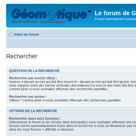
Le forum de G
Forum francophone consacr
Index du forum
Rechercher
QUESTION DE LA RECHERCHE
Rechercher par mot(s)-clé(s) :
Insérez
+
devant un mot qui doit être trouvé et
-
devant un mot qui doit être ignoré. Ins
mots séparés entre des barres verticales discontinues
|
si seul un des mots doit être t
comme joker si vous souhaitez effectuer des recherches partielles.
Rechercher par auteur :
Utilisez * comme joker si vous souhaitez effectuer des recherches partielles.
OPTIONS DE LA RECHERCHE
Rechercher dans le(s) forum(s) :
Sélectionnez le forum ou les forums dans le(s)quel(s) vous souhaitez effectuer une r
forums seront automatiquement inclus dans la recherche si vous ne désactivez pas l’
dans les sous-forums » affichée ci-dessous.