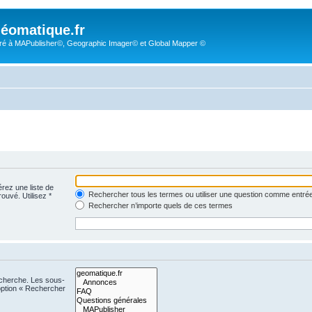
éomatique.fr
é à MAPublisher©, Geographic Imager© et Global Mapper ©
érez une liste de
Rechercher tous les termes ou utiliser une question comme entré
rouvé. Utilisez *
Rechercher n’importe quels de ces termes
echerche. Les sous-
option « Rechercher