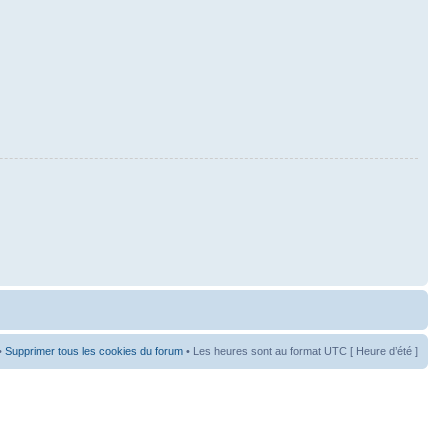
•
Supprimer tous les cookies du forum
• Les heures sont au format UTC [ Heure d’été ]