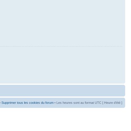
•
Supprimer tous les cookies du forum
• Les heures sont au format UTC [ Heure d’été ]