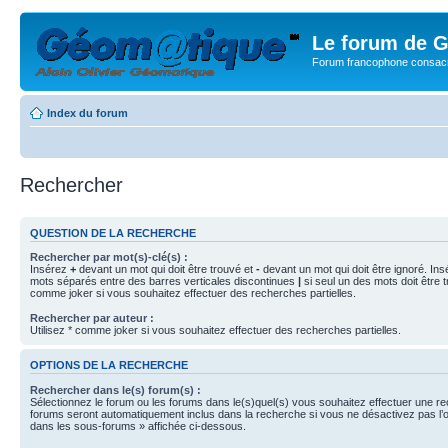
Le forum de G
Forum francophone consacr
Index du forum
Rechercher
QUESTION DE LA RECHERCHE
Rechercher par mot(s)-clé(s) :
Insérez
+
devant un mot qui doit être trouvé et
-
devant un mot qui doit être ignoré. Ins
mots séparés entre des barres verticales discontinues
|
si seul un des mots doit être t
comme joker si vous souhaitez effectuer des recherches partielles.
Rechercher par auteur :
Utilisez * comme joker si vous souhaitez effectuer des recherches partielles.
OPTIONS DE LA RECHERCHE
Rechercher dans le(s) forum(s) :
Sélectionnez le forum ou les forums dans le(s)quel(s) vous souhaitez effectuer une r
forums seront automatiquement inclus dans la recherche si vous ne désactivez pas l’
dans les sous-forums » affichée ci-dessous.