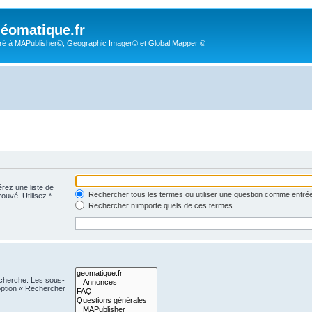
éomatique.fr
é à MAPublisher©, Geographic Imager© et Global Mapper ©
érez une liste de
Rechercher tous les termes ou utiliser une question comme entré
rouvé. Utilisez *
Rechercher n’importe quels de ces termes
echerche. Les sous-
option « Rechercher