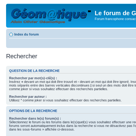
Le forum de G
Forum francophone consacr
Index du forum
Rechercher
QUESTION DE LA RECHERCHE
Rechercher par mot(s)-clé(s) :
Insérez
+
devant un mot qui doit être trouvé et
-
devant un mot qui doit être ignoré. Ins
mots séparés entre des barres verticales discontinues
|
si seul un des mots doit être t
comme joker si vous souhaitez effectuer des recherches partielles.
Rechercher par auteur :
Utilisez * comme joker si vous souhaitez effectuer des recherches partielles.
OPTIONS DE LA RECHERCHE
Rechercher dans le(s) forum(s) :
Sélectionnez le forum ou les forums dans le(s)quel(s) vous souhaitez effectuer une r
forums seront automatiquement inclus dans la recherche si vous ne désactivez pas l’
dans les sous-forums » affichée ci-dessous.