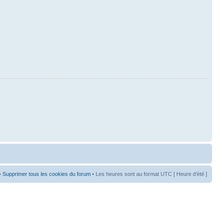
•
Supprimer tous les cookies du forum
• Les heures sont au format UTC [ Heure d’été ]