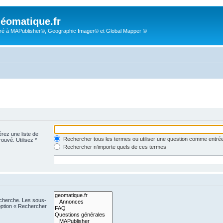
éomatique.fr
é à MAPublisher©, Geographic Imager© et Global Mapper ©
érez une liste de
Rechercher tous les termes ou utiliser une question comme entré
rouvé. Utilisez *
Rechercher n’importe quels de ces termes
echerche. Les sous-
option « Rechercher