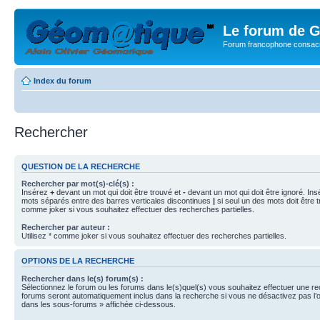
Le forum de G
Forum francophone consacr
Index du forum
Rechercher
QUESTION DE LA RECHERCHE
Rechercher par mot(s)-clé(s) :
Insérez
+
devant un mot qui doit être trouvé et
-
devant un mot qui doit être ignoré. Ins
mots séparés entre des barres verticales discontinues
|
si seul un des mots doit être t
comme joker si vous souhaitez effectuer des recherches partielles.
Rechercher par auteur :
Utilisez * comme joker si vous souhaitez effectuer des recherches partielles.
OPTIONS DE LA RECHERCHE
Rechercher dans le(s) forum(s) :
Sélectionnez le forum ou les forums dans le(s)quel(s) vous souhaitez effectuer une r
forums seront automatiquement inclus dans la recherche si vous ne désactivez pas l’
dans les sous-forums » affichée ci-dessous.