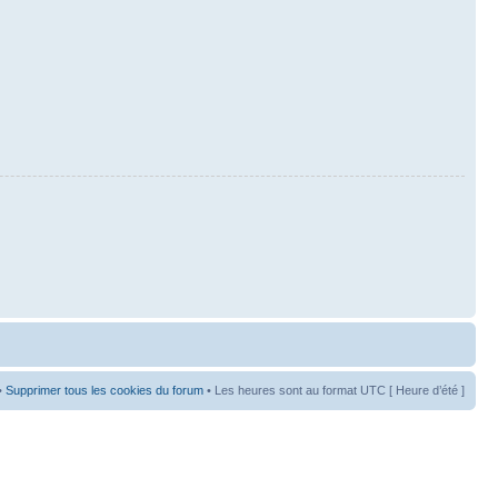
•
Supprimer tous les cookies du forum
• Les heures sont au format UTC [ Heure d’été ]