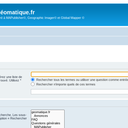
éomatique.fr
é à MAPublisher©, Geographic Imager© et Global Mapper ©
érez une liste de
Rechercher tous les termes ou utiliser une question comme entré
rouvé. Utilisez *
Rechercher n’importe quels de ces termes
echerche. Les sous-
option « Rechercher